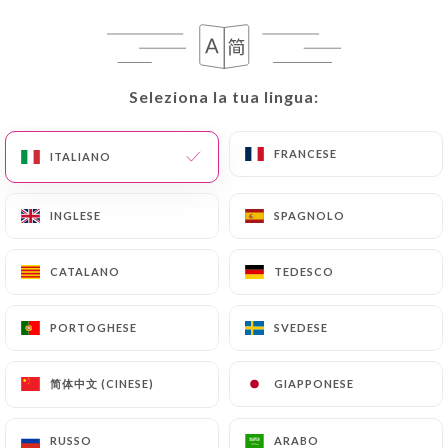
SIMPLEMENT LE PLAISIR
ACCUEILLIR
Seleziona la tua lingua:
Seleziona la tua lingua:
L’ambition de Julien Piot a toujours été
claire : « j’ai ouvert ce restaurant par
FRANCESE
FRANCESE
ITALIANO
ITALIANO
plaisir d’accueillir des clients et de leur
apporter du plaisir à travers la cuisine ».
Il a aussi passé un diplôme de cuisinier,
INGLESE
INGLESE
SPAGNOLO
SPAGNOLO
juste pour parler le même langage que
son chef, celui des produits, des
CATALANO
CATALANO
TEDESCO
TEDESCO
cuissons, des saisons. C’est aujourd’hui
cette équipe soudée et passionnée qui
vous reçoit au restaurant Le Sauvage.
PORTOGHESE
PORTOGHESE
SVEDESE
SVEDESE
UN JEUNE CHEF PÉTILLANT
简体中文 (CINESE)
简体中文 (CINESE)
GIAPPONESE
GIAPPONESE
D'ÉNERGIE
RUSSO
RUSSO
ARABO
ARABO