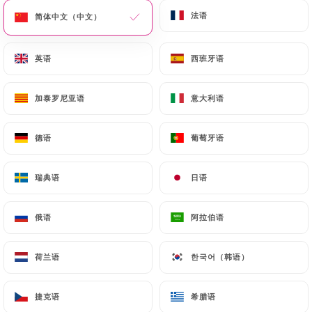
法语
法语
简体中文（中文）
简体中文（中文）
菜单
ZH
英语
英语
西班牙语
西班牙语
加泰罗尼亚语
加泰罗尼亚语
意大利语
意大利语
德语
德语
葡萄牙语
葡萄牙语
/
联系人
主页
联系人
瑞典语
瑞典语
日语
日语
俄语
俄语
阿拉伯语
阿拉伯语
荷兰语
荷兰语
한국어（韩语）
한국어（韩语）
Le Sauvage
捷克语
捷克语
希腊语
希腊语