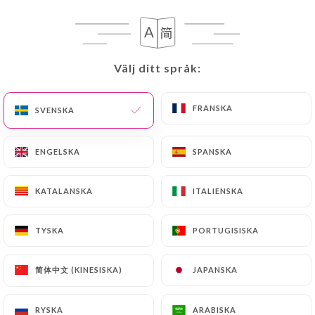
SIMPLEMENT LE PLAISIR
ACCUEILLIR
Välj ditt språk:
Välj ditt språk:
L’ambition de Julien Piot a toujours été
claire : « j’ai ouvert ce restaurant par
FRANSKA
FRANSKA
SVENSKA
SVENSKA
plaisir d’accueillir des clients et de leur
apporter du plaisir à travers la cuisine ».
Il a aussi passé un diplôme de cuisinier,
ENGELSKA
ENGELSKA
SPANSKA
SPANSKA
juste pour parler le même langage que
son chef, celui des produits, des
KATALANSKA
KATALANSKA
ITALIENSKA
ITALIENSKA
cuissons, des saisons. C’est aujourd’hui
cette équipe soudée et passionnée qui
vous reçoit au restaurant Le Sauvage.
TYSKA
TYSKA
PORTUGISISKA
PORTUGISISKA
UN JEUNE CHEF PÉTILLANT
简体中文 (KINESISKA)
简体中文 (KINESISKA)
JAPANSKA
JAPANSKA
D'ÉNERGIE
RYSKA
RYSKA
ARABISKA
ARABISKA