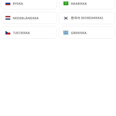
RYSKA
RYSKA
ARABISKA
ARABISKA
한국어 (KOREANSKA)
한국어 (KOREANSKA)
NEDERLÄNDSKA
NEDERLÄNDSKA
TJECKISKA
TJECKISKA
GREKISKA
GREKISKA