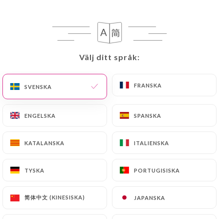
Välj ditt språk:
Välj ditt språk:
FRANSKA
FRANSKA
SVENSKA
SVENSKA
ENGELSKA
ENGELSKA
SPANSKA
SPANSKA
KATALANSKA
KATALANSKA
ITALIENSKA
ITALIENSKA
TYSKA
TYSKA
PORTUGISISKA
PORTUGISISKA
简体中文 (KINESISKA)
简体中文 (KINESISKA)
JAPANSKA
JAPANSKA