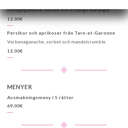
Jordgubbar odlade på fältet
Pistageganache, sorbet och krispiga maränger
12.00€
Persikor och aprikoser från Tarn-et-Garonne
Verbenaganache, sorbet och mandelcrumble
12.00€
MENYER
Avsmakningsmeny i 5 rätter
69.00€