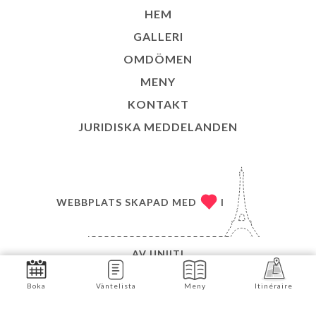
HEM
GALLERI
OMDÖMEN
MENY
KONTAKT
JURIDISKA MEDDELANDEN
WEBBPLATS SKAPAD MED
I
AV
UNIITI
© COPYRIGHT 2026 – LE SAUVAGE – MED
Boka
Väntelista
Meny
Itinéraire
ENSAMRÄTT