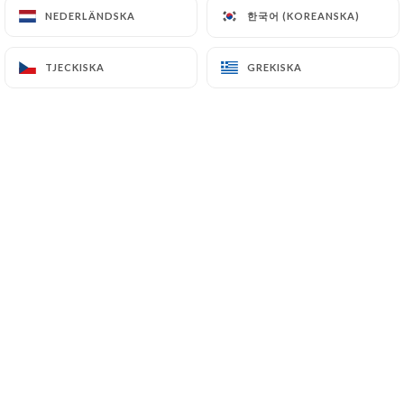
한국어 (KOREANSKA)
한국어 (KOREANSKA)
NEDERLÄNDSKA
NEDERLÄNDSKA
INGÅNGAR
PLATS
EFTERRÄTTER
MENYER
TJECKISKA
TJECKISKA
GREKISKA
GREKISKA
INGÅNGAR
Fälttomater som en krispig paj
Örtbaserad sabayon och gammaldags senap
15.00€
Flammgrillade sardiner
Krydda citronconfitering, concombre, koriander
och guindillas
17.00€
Havskräftor i tunna, krispiga ravioli
Pressa juice och tamarind