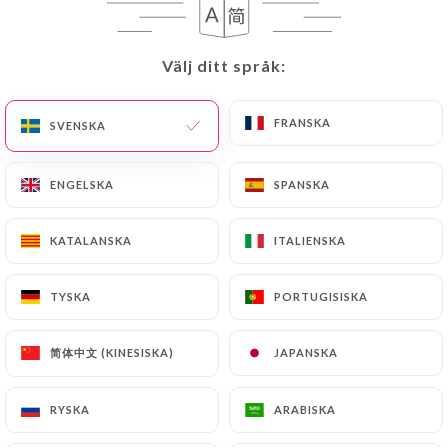
SV
MENY
Välj ditt språk:
Välj ditt språk:
FRANSKA
FRANSKA
SVENSKA
SVENSKA
ENGELSKA
ENGELSKA
SPANSKA
SPANSKA
/
Meny
KATALANSKA
KATALANSKA
ITALIENSKA
ITALIENSKA
HEM
MENY
TYSKA
TYSKA
PORTUGISISKA
PORTUGISISKA
Origines des viandes : France,
Australie
简体中文 (KINESISKA)
简体中文 (KINESISKA)
JAPANSKA
JAPANSKA
RYSKA
RYSKA
ARABISKA
ARABISKA