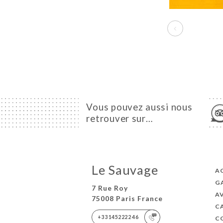
Vous pouvez aussi nous
retrouver sur…
Le Sauvage
A
G
7 Rue Roy
AV
75008 Paris France
C
+33145222246
C