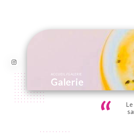
/
ACCUEIL
GALERIE
Galerie
Le
sa