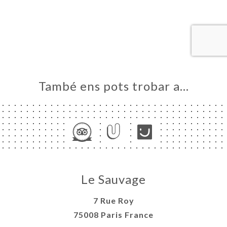
ICI
RVAR
ERIA
ENYES
RTA
ACTAR
També ens pots trobar a…
Le Sauvage
7 Rue Roy
75008 Paris France