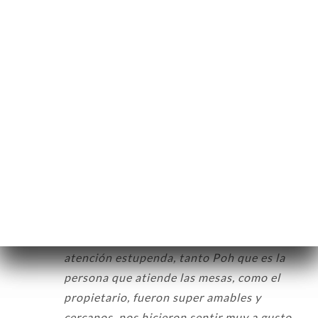
Hodnotil uživatel Mandy B.
M
5/5
Nous avons adoré. Le repas était délicieux,
le service super gentil et agréable! A
recommandeR!
06/05/2026
•
07:03
Hodnotil uživatel Concepcion C.
C
5/5
Fantastico todo. Pedimos el menu
degustación y estaba todo increible. La
atención estupenda, tanto Poh que es la
persona que atiende las mesas, como el
propietario, fueron super amables y
cercanos, nos hicieron sentir muy a gusto.