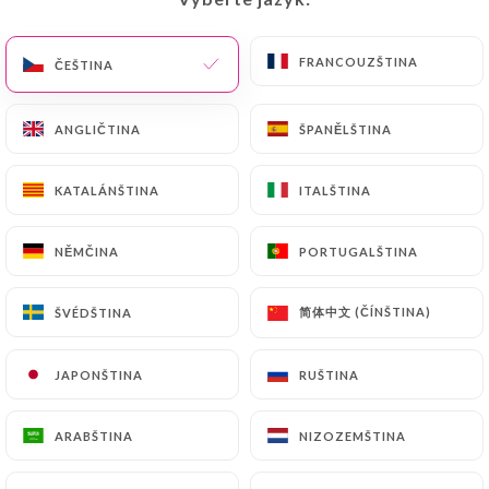
FRANCOUZŠTINA
FRANCOUZŠTINA
ČEŠTINA
ČEŠTINA
Hodnotil uživatel Clémence R.
C
5/5
ANGLIČTINA
ANGLIČTINA
ŠPANĚLŠTINA
ŠPANĚLŠTINA
02/07/2026
•
04:02
KATALÁNŠTINA
KATALÁNŠTINA
ITALŠTINA
ITALŠTINA
Hodnotil uživatel Antoine C.
A
5/5
NĚMČINA
NĚMČINA
PORTUGALŠTINA
PORTUGALŠTINA
Exceptionnel et toujours un plaisir d’être
du bien reçu
简体中文 (ČÍNŠTINA)
简体中文 (ČÍNŠTINA)
ŠVÉDŠTINA
ŠVÉDŠTINA
02/07/2026
•
12:40
JAPONŠTINA
JAPONŠTINA
RUŠTINA
RUŠTINA
Hodnotil uživatel Caroline T.
C
5/5
ARABŠTINA
ARABŠTINA
NIZOZEMŠTINA
NIZOZEMŠTINA
18/06/2026
•
10:08