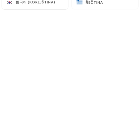
한국어 (KOREJŠTINA)
한국어 (KOREJŠTINA)
ŘEČTINA
ŘEČTINA
Hodnotil uživatel Stéphane C.
5/5
une cuisine raffinée, un accueil
sympathique, un cadre agréable. What
else?
16/06/2026
•
12:44
Hodnotil uživatel carine s.
C
5/5
12/06/2026
•
08:40
Hodnotil uživatel Emmanuel M.
5/5
comme toujours ! bravo à l'équipe
10/06/2026
•
12:29