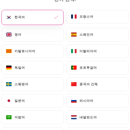
프랑스어
프랑스어
한국어
한국어
Clémence R. 평가
C
5/5
영어
영어
스페인어
스페인어
02/07/2026
•
04:02
카탈로니아어
카탈로니아어
이탈리아어
이탈리아어
Antoine C. 평가
A
5/5
독일어
독일어
포르투갈어
포르투갈어
Exceptionnel et toujours un plaisir d’être
du bien reçu
스웨덴어
스웨덴어
중국어 간체
중국어 간체
02/07/2026
•
12:40
일본어
일본어
러시아어
러시아어
Caroline T. 평가
C
5/5
아랍어
아랍어
네덜란드어
네덜란드어
18/06/2026
•
10:08