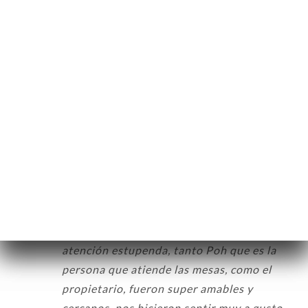
Mandy B. 평가
M
5/5
Nous avons adoré. Le repas était délicieux,
le service super gentil et agréable! A
recommandeR!
06/05/2026
•
07:03
Concepcion C. 평가
C
5/5
Fantastico todo. Pedimos el menu
degustación y estaba todo increible. La
atención estupenda, tanto Poh que es la
persona que atiende las mesas, como el
propietario, fueron super amables y
cercanos, nos hicieron sentir muy a gusto.