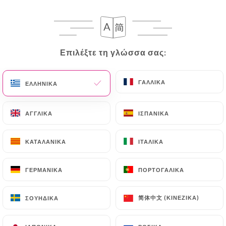
EL
ΜΕΝΟΎ
Επιλέξτε τη γλώσσα σας:
Επιλέξτε τη γλώσσα σας:
ΓΑΛΛΙΚΆ
ΓΑΛΛΙΚΆ
ΕΛΛΗΝΙΚΆ
ΕΛΛΗΝΙΚΆ
ΑΓΓΛΙΚΆ
ΑΓΓΛΙΚΆ
ΙΣΠΑΝΙΚΆ
ΙΣΠΑΝΙΚΆ
/
Μενού
ΑΡΧΙΚΉ
ΜΕΝΟΎ
ΚΑΤΑΛΑΝΙΚΆ
ΚΑΤΑΛΑΝΙΚΆ
ΙΤΑΛΙΚΆ
ΙΤΑΛΙΚΆ
Origines des viandes : France,
ΓΕΡΜΑΝΙΚΆ
ΓΕΡΜΑΝΙΚΆ
ΠΟΡΤΟΓΑΛΙΚΆ
ΠΟΡΤΟΓΑΛΙΚΆ
Australie
简体中文 (ΚΙΝΈΖΙΚΑ)
简体中文 (ΚΙΝΈΖΙΚΑ)
ΣΟΥΗΔΙΚΆ
ΣΟΥΗΔΙΚΆ