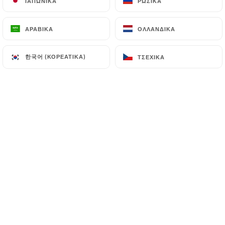
ΙΑΠΩΝΙΚΆ
ΙΑΠΩΝΙΚΆ
ΡΩΣΙΚΆ
ΡΩΣΙΚΆ
ΕΝΑΡΞΕΙΣ
ΘΕΣΗ
ΕΠΙΔΟΡΦΙΑ
ΜΕΝΟΥ
ΑΡΑΒΙΚΆ
ΑΡΑΒΙΚΆ
ΟΛΛΑΝΔΙΚΆ
ΟΛΛΑΝΔΙΚΆ
한국어 (ΚΟΡΕΆΤΙΚΑ)
한국어 (ΚΟΡΕΆΤΙΚΑ)
ΤΣΈΧΙΚΑ
ΤΣΈΧΙΚΑ
ΕΝΑΡΞΕΙΣ
Ντομάτες που καλλιεργούνται στο χωράφι σαν
τραγανή πίτα
Φυτικό σαμπαγιόν και παλιομοδίτικη μουστάρδα
15.00€
Σαρδέλες ψητές στη φωτιά
Καρύκευμα citron confit, concombre, κόλιανδρος
και guindillas
17.00€
Λαγκουστίνες σε λεπτά τραγανά ραβιόλια