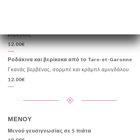
ΕΠΙΔΟΡΦΙΑ
Φράουλες που καλλιεργούνται στο χωράφι
Γκανάς με φιστίκια Αιγίνης, σορμπέ και τραγανές
μαρέγκες
12.00€
Ροδάκινα και βερίκοκα από το Tarn-et-Garonne
Γκανάς βερβένας, σορμπέ και κράμπλ αμυγδάλου
12.00€
ΜΕΝΟΥ
Μενού γευσιγνωσίας σε 5 πιάτα
69.00€